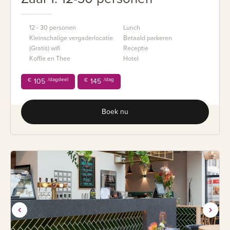
12 - 30 personen
Lunch
Kleinschalige vergaderlocatie
Betaald parkeren
(Gratis) wifi
Receptie
Koffie en Thee
Hotel
/dagdeel
/dag
€
105
€
145
Boek nu