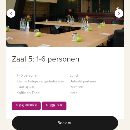
Zaal 5: 1-6 personen
1 - 6 personen
Lunch
Kleinschalige vergaderlocatie
Betaald parkeren
(Gratis) wifi
Receptie
Koffie en Thee
Hotel
/dagdeel
/dag
€
95
€
135
Boek nu