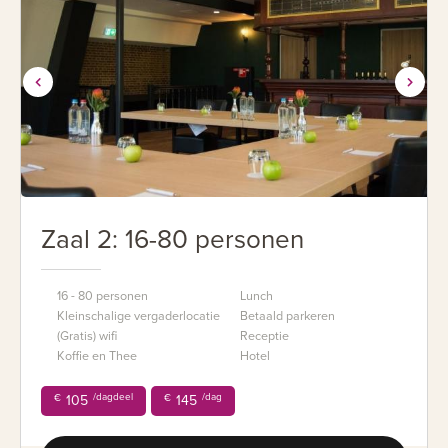
Zaal 2: 16-80 personen
16 - 80 personen
Lunch
Kleinschalige vergaderlocatie
Betaald parkeren
(Gratis) wifi
Receptie
Koffie en Thee
Hotel
/dagdeel
/dag
€
105
€
145