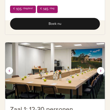
/dagdeel
/dag
€
105
€
145
Boek nu
Zaal 1: 12-30 personen