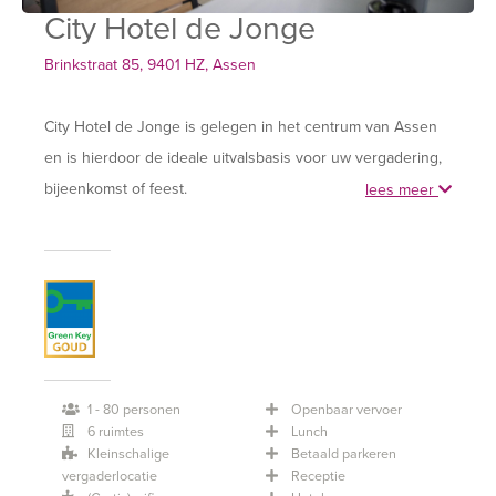
City Hotel de Jonge
Brinkstraat 85, 9401 HZ, Assen
City Hotel de Jonge is gelegen in het centrum van Assen
en is hierdoor de ideale uitvalsbasis voor uw vergadering,
bijeenkomst of feest.
lees meer
Het zalencentrum bestaat uit 9 recent gerenoveerde
multifunctionele zalen. Er is de keuze uit klassieke
vergaderzalen, maar u kunt ook kiezen voor een meer
authentieke zaal om een extra beleving aan de
bijeenkomst te geven. De zalen beschikken over de
nieuwste apparatuur, alle audiovisuele apparatuur is
1 - 80 personen
Openbaar vervoer
6 ruimtes
Lunch
aanwezig, waaronder een interactieve presentatie led
Kleinschalige
Betaald parkeren
monitor. De zalen zijn geschikt voor groepen van 2 tot 100
vergaderlocatie
Receptie