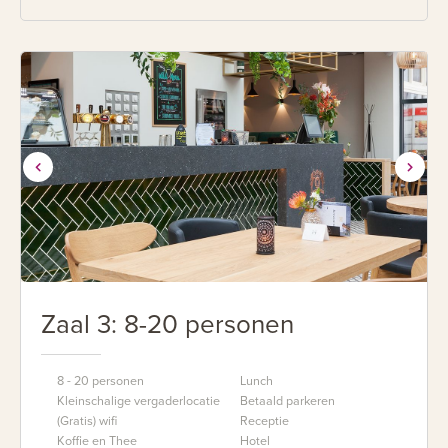
Zaal 3: 8-20 personen
8 - 20 personen
Lunch
Kleinschalige vergaderlocatie
Betaald parkeren
(Gratis) wifi
Receptie
Koffie en Thee
Hotel