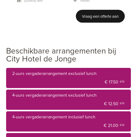
personen, een combinatie van zalen is natuurlijk altijd
(Gratis) wifi
Hotel
mogelijk.
Vraag een offerte aan
Beschikbare arrangementen bij
City Hotel de Jonge
2-uurs vergaderarrangement exclusief lunch
€ 17.50
p/p
4-uurs vergaderarrangement exclusief lunch
€ 12.50
p/p
4-uurs vergaderarrangement inclusief lunch
€ 21.00
p/p