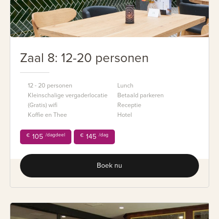
Zaal 8: 12-20 personen
12 - 20 personen
Lunch
Kleinschalige vergaderlocatie
Betaald parkeren
(Gratis) wifi
Receptie
Koffie en Thee
Hotel
/dagdeel
/dag
€
105
€
145
Boek nu