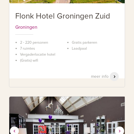
Flonk Hotel Groningen Zuid
Groningen
2 - 220 personen
Gratis parkeren
7 ruimtes
Laadpaal
Vergaderlocatie hotel
(Gratis) wifi
meer info