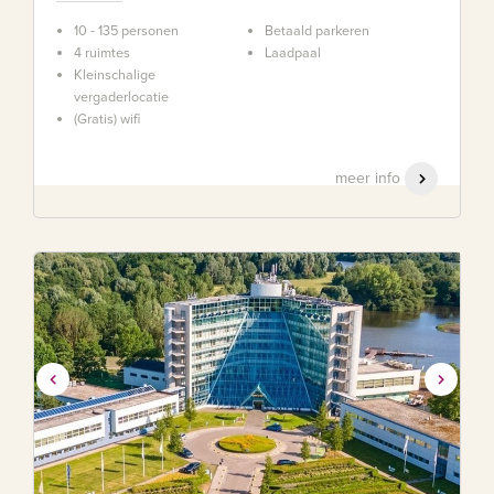
10 - 135 personen
Betaald parkeren
4 ruimtes
Laadpaal
Kleinschalige
vergaderlocatie
(Gratis) wifi
meer info