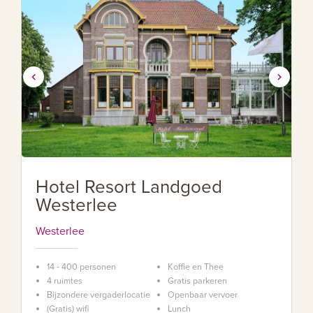
Hotel Resort Landgoed
Westerlee
Westerlee
14 - 400 personen
Koffie en Thee
4 ruimtes
Gratis parkeren
Bijzondere vergaderlocatie
Openbaar vervoer
(Gratis) wifi
Lunch