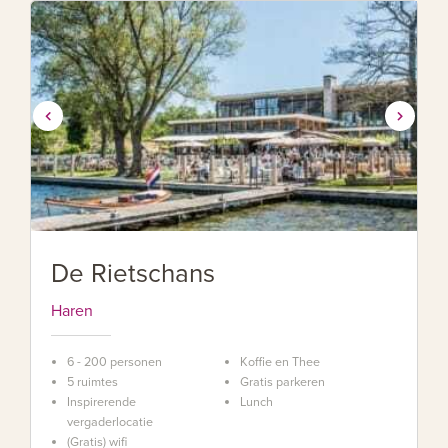
De Rietschans
Haren
6 - 200 personen
Koffie en Thee
5 ruimtes
Gratis parkeren
Inspirerende
Lunch
vergaderlocatie
(Gratis) wifi