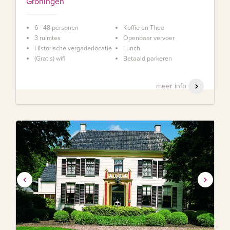
Groningen
6 - 48 personen
Koffie en Thee
3 ruimtes
Openbaar vervoer
Historische vergaderlocatie
Lunch
(Gratis) wifi
Betaald parkeren
meer info