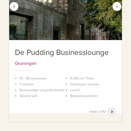
De Pudding Businesslounge
Groningen
10 - 60 personen
Koffie en Thee
1 ruimtes
Openbaar vervoer
Eenvoudige vergaderlocatie
Lunch
(Gratis) wifi
Betaald parkeren
meer info