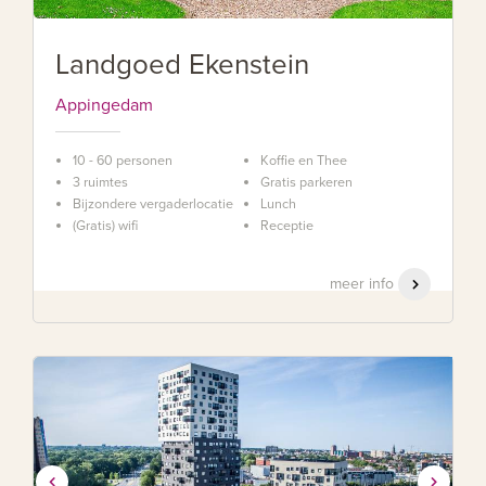
Landgoed Ekenstein
Appingedam
10 - 60 personen
Koffie en Thee
3 ruimtes
Gratis parkeren
Bijzondere vergaderlocatie
Lunch
(Gratis) wifi
Receptie
meer info