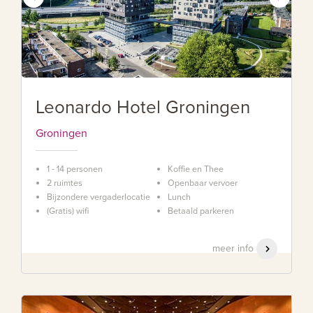
Leonardo Hotel Groningen
Groningen
1 - 14 personen
Koffie en Thee
2 ruimtes
Openbaar vervoer
Bijzondere vergaderlocatie
Lunch
(Gratis) wifi
Betaald parkeren
meer info