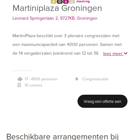
Martiniplaza Groningen
Leonard Springerlaan 2, 9727KB, Groningen
MartiniPlaza beschikt over 3 plenaire congreszalen met
een maximumcapaciteit van 4000 personen. Samen met
de 14 vergaderzalen (variërend van 12 tot 360 personen)
lees meer
en de stijlvolle foyers, is een aangename setting voor uw
congres gegarandeerd.
17 - 4500 personen
Congreslocatie
10 ruimtes
Vraag een offerte aan
Beschikbare arrangementen bij