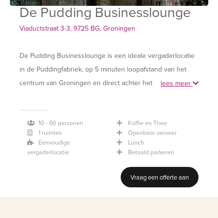
De Pudding Businesslounge
Viaductstraat 3-3, 9725 BG, Groningen
De Pudding Businesslounge is een ideale vergaderlocatie
in de Puddingfabriek, op 5 minuten loopafstand van het
centrum van Groningen en direct achter het centraal
lees meer
station.
10 - 60 personen
Koffie en Thee
Deze vergaderlocatie is van alle gemakken voorzien. De
1 ruimtes
Openbaar vervoer
ruimte is uitgerust met een grote vergadertafel en
Eenvoudige
Lunch
comfortabele congresstoelen, evenals de nodige
vergaderlocatie
Betaald parkeren
audiovisuele middelen (zoals een laptop, beamer en
Vraag een offerte aan
scherm, audio, pointer, flip-over en spreekgestoelte).
Plenair is er zitgelegenheid tot 60 personen.