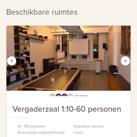
In De Pudding Bussinesslounge kan gebruik gemaakt
worden van een luxe Nespressomachine en een
Beschikbare ruimtes
goedgevulde minibar. Bij mooi weer kan tevens gebruik
gemaakt worden van het sfeervolle, besloten binnenplein.
Vergaderzaal 1:10-60 personen
10 - 60 personen
Openbaar vervoer
Eenvoudige vergaderlocatie
Lunch