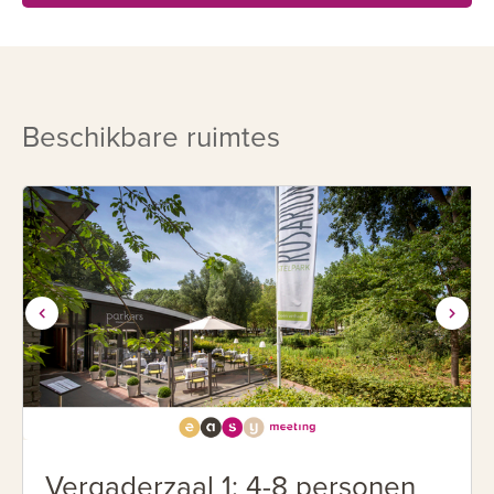
ruimte. Gasten hoeven zich zo nooit meer verloren te
voelen in grote open zalen, of benauwd in een krappe
ruimte. De architectuur van Rosarium schikt zich snel naar
een voor u ideale situatie.
Beschikbare ruimtes
Persoonlijke aandacht
Rosarium hanteert de etiquette en stijl die past bij de
(in)formele sfeer van elk evenement. Door de jarenlange
ervaring in evenementen bent u bij Rosarium verzekerd
van gastvrije en professionele begeleiding. Uw evenement
wordt op basis van uw wensen op maat samengesteld.
Voor vele terugkerende gasten is Rosarium daarom
vertrouwd, en is één woord genoeg om de wensen te
kennen.
Culinair
Vergaderzaal 1: 4-8 personen