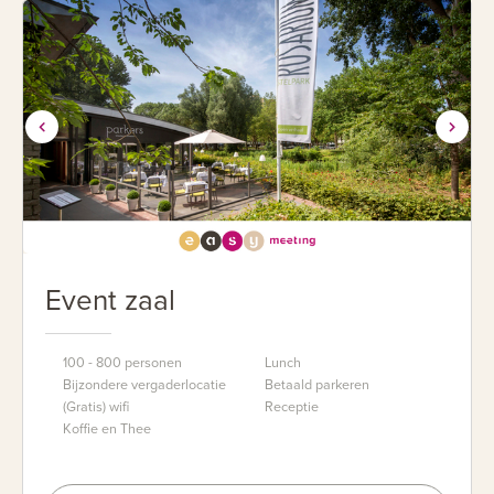
Event zaal
100 - 800 personen
Lunch
Bijzondere vergaderlocatie
Betaald parkeren
(Gratis) wifi
Receptie
Koffie en Thee